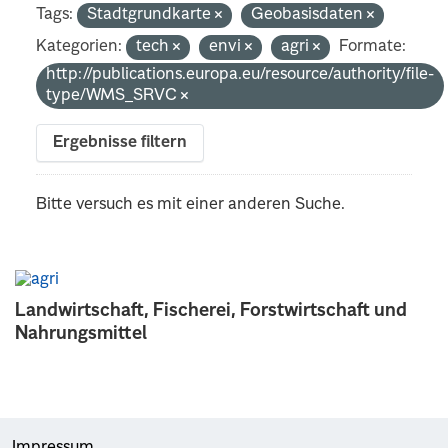
Tags:
Stadtgrundkarte
Geobasisdaten
Kategorien:
tech
envi
agri
Formate:
http://publications.europa.eu/resource/authority/file-
type/WMS_SRVC
Ergebnisse filtern
Bitte versuch es mit einer anderen Suche.
Landwirtschaft, Fischerei, Forstwirtschaft und
Nahrungsmittel
Impressum