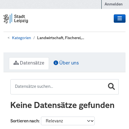
Zum Hauptinhalt wechseln
Anmelden
Kategorien
Landwirtschaft, Fischerei,...
Datensätze
Über uns
Keine Datensätze gefunden
Sortieren nach