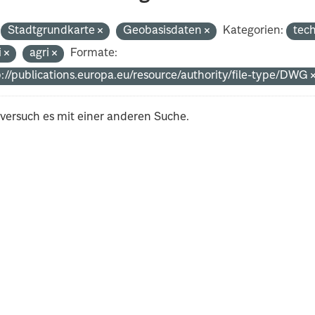
Stadtgrundkarte
Geobasisdaten
Kategorien:
tec
i
agri
Formate:
p://publications.europa.eu/resource/authority/file-type/DWG
 versuch es mit einer anderen Suche.