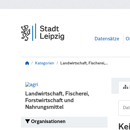
Zum Hauptinhalt wechseln
Datensätze
O
Kategorien
Landwirtschaft, Fischerei,...
Landwirtschaft, Fischerei,
Forstwirtschaft und
Nahrungsmittel
Organisationen
Ke