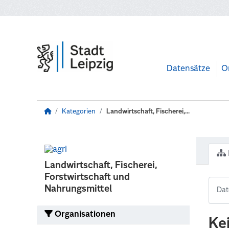
Zum Hauptinhalt wechseln
Datensätze
O
Kategorien
Landwirtschaft, Fischerei,...
Landwirtschaft, Fischerei,
Forstwirtschaft und
Nahrungsmittel
Organisationen
Ke