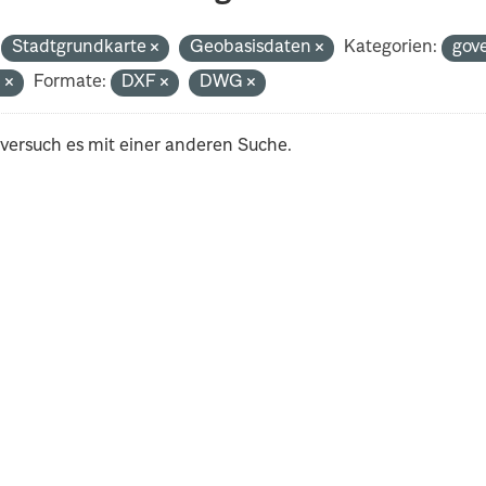
Stadtgrundkarte
Geobasisdaten
Kategorien:
gov
n
Formate:
DXF
DWG
 versuch es mit einer anderen Suche.