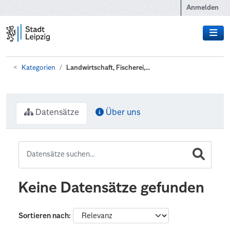
Zum Hauptinhalt wechseln
Anmelden
Kategorien
Landwirtschaft, Fischerei,...
Datensätze
Über uns
Keine Datensätze gefunden
Sortieren nach