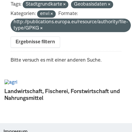
Tags:
Stadtgrundkarte
Geobasisdaten
Kategorien:
envi
Formate:
http://publications.europa.eu/resource/authority/file-
type/GPKG
Ergebnisse filtern
Bitte versuch es mit einer anderen Suche.
Landwirtschaft, Fischerei, Forstwirtschaft und
Nahrungsmittel
Impressum