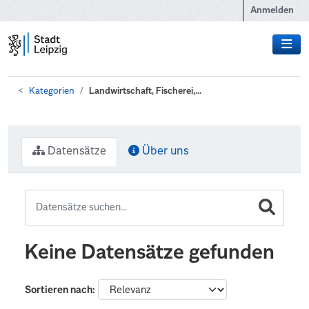
Zum Hauptinhalt wechseln
Anmelden
Kategorien
Landwirtschaft, Fischerei,...
Datensätze
Über uns
Keine Datensätze gefunden
Sortieren nach