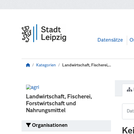
Zum Hauptinhalt wechseln
Datensätze
O
Kategorien
Landwirtschaft, Fischerei,...
Landwirtschaft, Fischerei,
Forstwirtschaft und
Nahrungsmittel
Organisationen
Ke