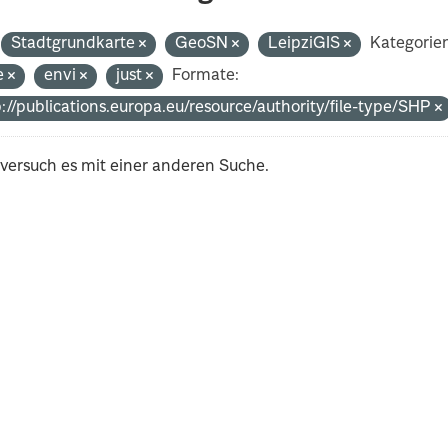
Stadtgrundkarte
GeoSN
LeipziGIS
Kategorie
e
envi
just
Formate:
p://publications.europa.eu/resource/authority/file-type/SHP
 versuch es mit einer anderen Suche.