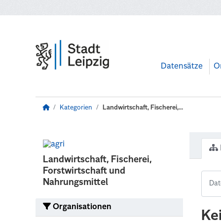
Zum Hauptinhalt wechseln
Datensätze
O
Kategorien
Landwirtschaft, Fischerei,...
Landwirtschaft, Fischerei,
Forstwirtschaft und
Nahrungsmittel
Organisationen
Ke