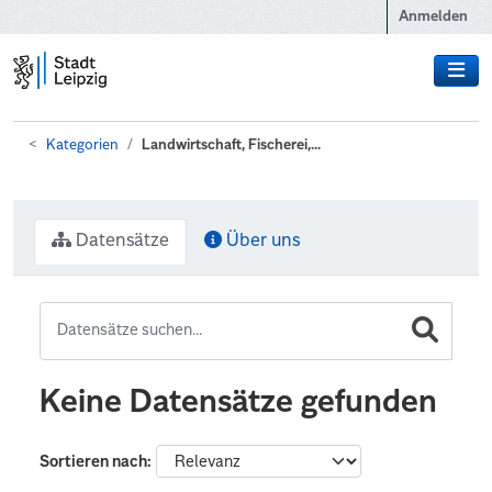
Zum Hauptinhalt wechseln
Anmelden
Kategorien
Landwirtschaft, Fischerei,...
Datensätze
Über uns
Keine Datensätze gefunden
Sortieren nach