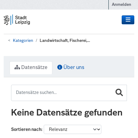
Zum Hauptinhalt wechseln
Anmelden
Kategorien
Landwirtschaft, Fischerei,...
Datensätze
Über uns
Keine Datensätze gefunden
Sortieren nach