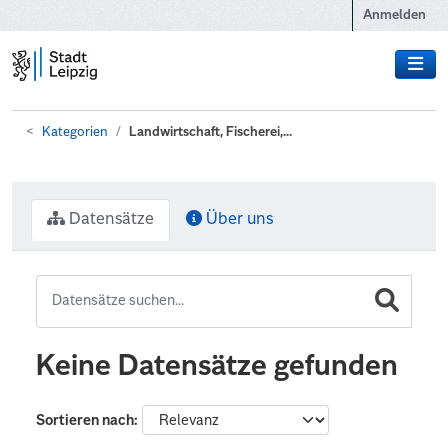
Zum Hauptinhalt wechseln
Anmelden
Kategorien
Landwirtschaft, Fischerei,...
Datensätze
Über uns
Keine Datensätze gefunden
Sortieren nach