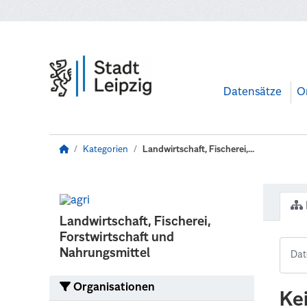
Zum Hauptinhalt wechseln
Datensätze
O
Kategorien
Landwirtschaft, Fischerei,...
Landwirtschaft, Fischerei,
Forstwirtschaft und
Nahrungsmittel
Organisationen
Ke