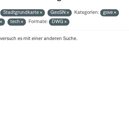
Stadtgrundkarte
GeoSN
Kategorien:
gove
t
tech
Formate:
DWG
 versuch es mit einer anderen Suche.