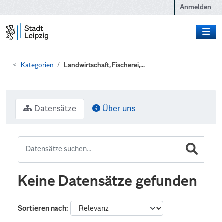
Zum Hauptinhalt wechseln
Anmelden
Kategorien
Landwirtschaft, Fischerei,...
Datensätze
Über uns
Keine Datensätze gefunden
Sortieren nach