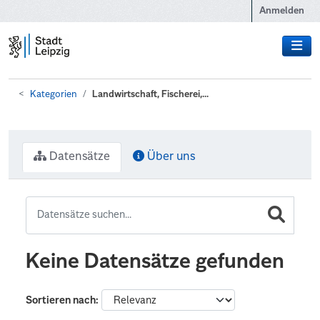
Zum Hauptinhalt wechseln
Anmelden
Kategorien
Landwirtschaft, Fischerei,...
Datensätze
Über uns
Keine Datensätze gefunden
Sortieren nach