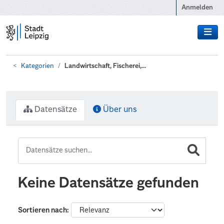
Zum Hauptinhalt wechseln
Anmelden
Kategorien
Landwirtschaft, Fischerei,...
Datensätze
Über uns
Keine Datensätze gefunden
Sortieren nach