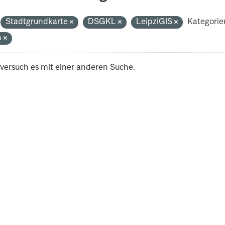
Stadtgrundkarte
DSGKL
LeipziGIS
Kategorie
h
 versuch es mit einer anderen Suche.