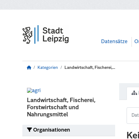
Zum Hauptinhalt wechseln
Datensätze
O
Kategorien
Landwirtschaft, Fischerei,...
Landwirtschaft, Fischerei,
Forstwirtschaft und
Nahrungsmittel
Organisationen
Ke