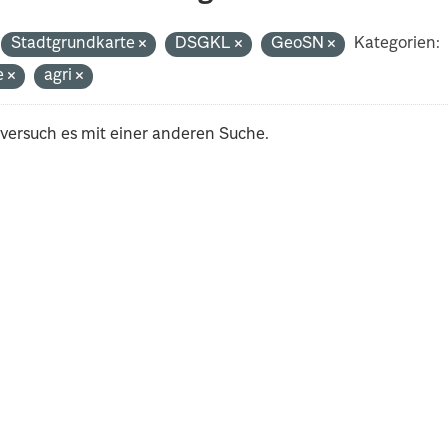
Stadtgrundkarte
DSGKL
GeoSN
Kategorien:
e
agri
 versuch es mit einer anderen Suche.