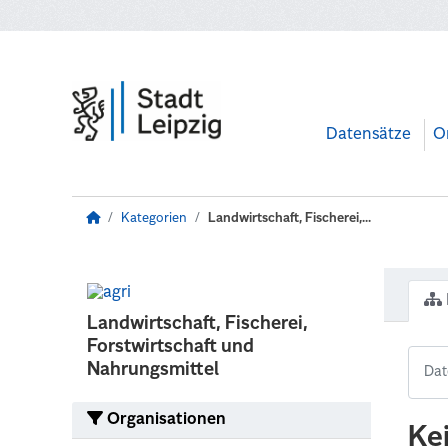
Zum Hauptinhalt wechseln
Datensätze
O
Kategorien
Landwirtschaft, Fischerei,...
Landwirtschaft, Fischerei,
Forstwirtschaft und
Nahrungsmittel
Organisationen
Ke