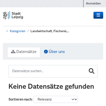
Zum Hauptinhalt wechseln
Anmelden
Kategorien
Landwirtschaft, Fischerei,...
Datensätze
Über uns
Keine Datensätze gefunden
Sortieren nach