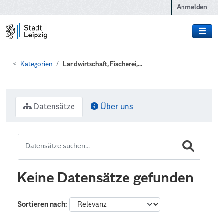
Zum Hauptinhalt wechseln
Anmelden
Kategorien
Landwirtschaft, Fischerei,...
Datensätze
Über uns
Keine Datensätze gefunden
Sortieren nach