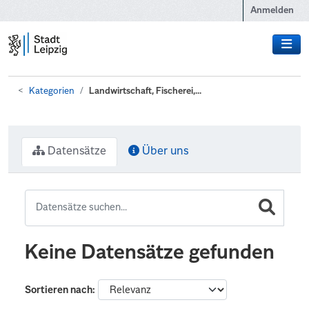
Zum Hauptinhalt wechseln
Anmelden
Kategorien
Landwirtschaft, Fischerei,...
Datensätze
Über uns
Keine Datensätze gefunden
Sortieren nach