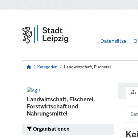
Zum Hauptinhalt wechseln
Datensätze
O
Kategorien
Landwirtschaft, Fischerei,...
Landwirtschaft, Fischerei,
Forstwirtschaft und
Nahrungsmittel
Organisationen
Ke