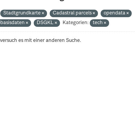
Stadtgrundkarte
Cadastral parcels
opendata
basisdaten
DSGKL
Kategorien:
tech
 versuch es mit einer anderen Suche.