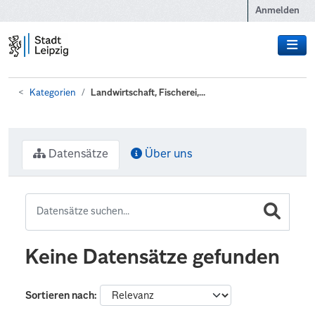
Zum Hauptinhalt wechseln
Anmelden
Kategorien
Landwirtschaft, Fischerei,...
Datensätze
Über uns
Keine Datensätze gefunden
Sortieren nach