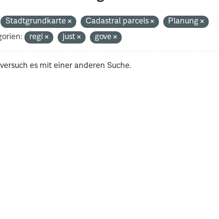
Stadtgrundkarte
Cadastral parcels
Planung
orien:
regi
just
gove
 versuch es mit einer anderen Suche.