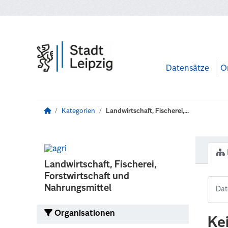
Zum Hauptinhalt wechseln
Datensätze
O
Kategorien
Landwirtschaft, Fischerei,...
Landwirtschaft, Fischerei,
Forstwirtschaft und
Nahrungsmittel
Organisationen
Ke