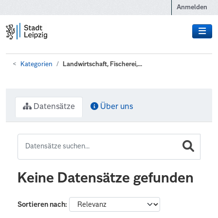
Zum Hauptinhalt wechseln
Anmelden
Kategorien
Landwirtschaft, Fischerei,...
Datensätze
Über uns
Keine Datensätze gefunden
Sortieren nach