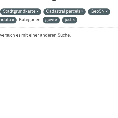
Stadtgrundkarte
Cadastral parcels
GeoSN
ndata
Kategorien:
gove
just
 versuch es mit einer anderen Suche.