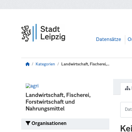
Zum Hauptinhalt wechseln
Datensätze
O
Kategorien
Landwirtschaft, Fischerei,...
Landwirtschaft, Fischerei,
Forstwirtschaft und
Nahrungsmittel
Organisationen
Ke