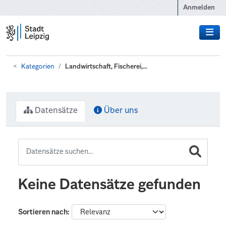
Zum Hauptinhalt wechseln
Anmelden
Kategorien
Landwirtschaft, Fischerei,...
Datensätze
Über uns
Keine Datensätze gefunden
Sortieren nach