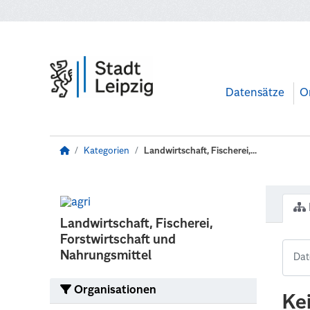
Zum Hauptinhalt wechseln
Datensätze
O
Kategorien
Landwirtschaft, Fischerei,...
Landwirtschaft, Fischerei,
Forstwirtschaft und
Nahrungsmittel
Organisationen
Ke