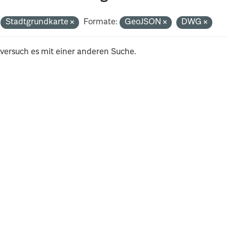
Stadtgrundkarte
Formate:
GeoJSON
DWG
 versuch es mit einer anderen Suche.