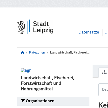
Zum Hauptinhalt wechseln
Datensätze
O
Kategorien
Landwirtschaft, Fischerei,...
Landwirtschaft, Fischerei,
Forstwirtschaft und
Nahrungsmittel
Organisationen
Ke