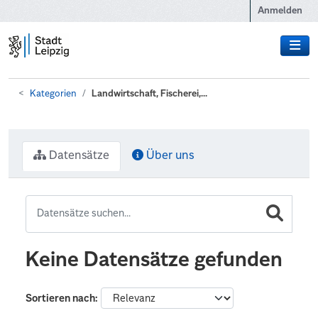
Zum Hauptinhalt wechseln
Anmelden
Kategorien
Landwirtschaft, Fischerei,...
Datensätze
Über uns
Keine Datensätze gefunden
Sortieren nach