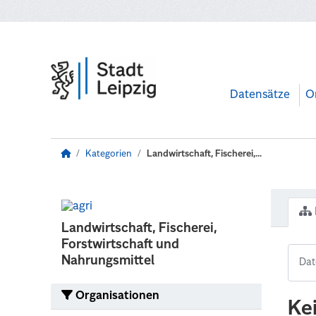
Zum Hauptinhalt wechseln
Datensätze
O
Kategorien
Landwirtschaft, Fischerei,...
Landwirtschaft, Fischerei,
Forstwirtschaft und
Nahrungsmittel
Organisationen
Ke