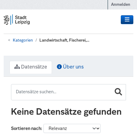
Zum Hauptinhalt wechseln
Anmelden
Kategorien
Landwirtschaft, Fischerei,...
Datensätze
Über uns
Keine Datensätze gefunden
Sortieren nach