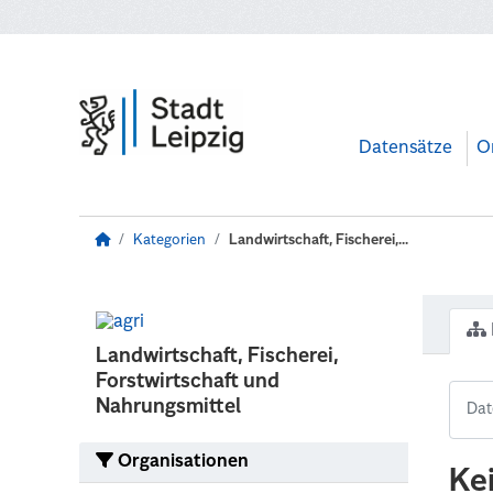
Zum Hauptinhalt wechseln
Datensätze
O
Kategorien
Landwirtschaft, Fischerei,...
Landwirtschaft, Fischerei,
Forstwirtschaft und
Nahrungsmittel
Organisationen
Ke