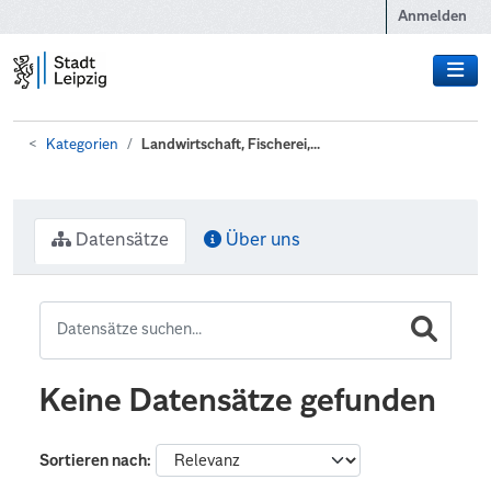
Zum Hauptinhalt wechseln
Anmelden
Kategorien
Landwirtschaft, Fischerei,...
Datensätze
Über uns
Keine Datensätze gefunden
Sortieren nach