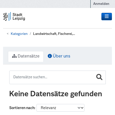
Zum Hauptinhalt wechseln
Anmelden
Kategorien
Landwirtschaft, Fischerei,...
Datensätze
Über uns
Keine Datensätze gefunden
Sortieren nach