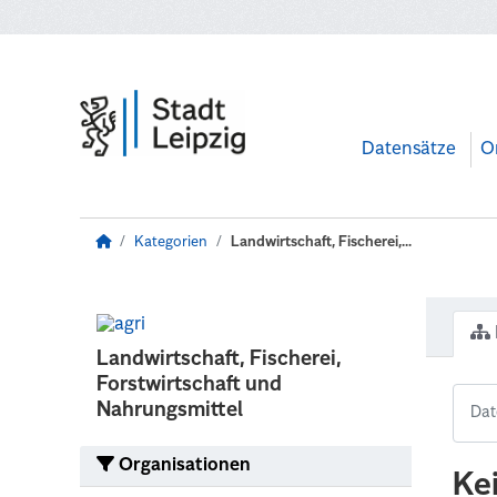
Zum Hauptinhalt wechseln
Datensätze
O
Kategorien
Landwirtschaft, Fischerei,...
Landwirtschaft, Fischerei,
Forstwirtschaft und
Nahrungsmittel
Organisationen
Ke