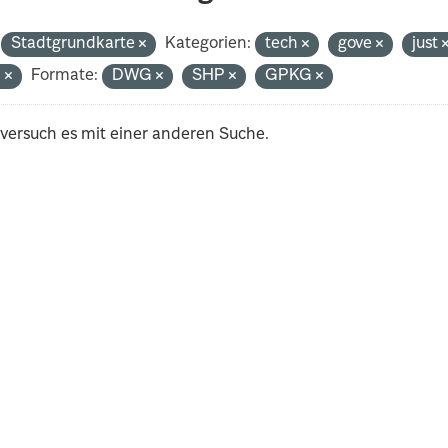
Stadtgrundkarte
Kategorien:
tech
gove
just
n
Formate:
DWG
SHP
GPKG
 versuch es mit einer anderen Suche.