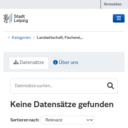
Zum Hauptinhalt wechseln
Anmelden
Kategorien
Landwirtschaft, Fischerei,...
Datensätze
Über uns
Keine Datensätze gefunden
Sortieren nach