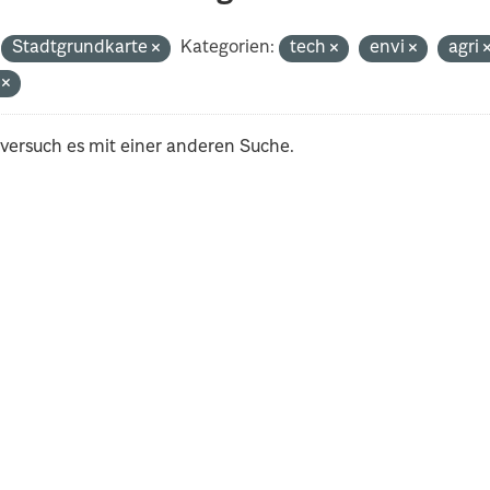
Stadtgrundkarte
Kategorien:
tech
envi
agri
i
 versuch es mit einer anderen Suche.