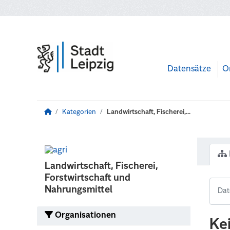
Zum Hauptinhalt wechseln
Datensätze
O
Kategorien
Landwirtschaft, Fischerei,...
Landwirtschaft, Fischerei,
Forstwirtschaft und
Nahrungsmittel
Organisationen
Ke