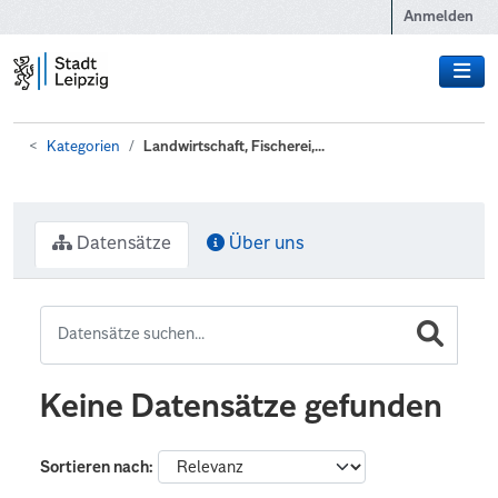
Zum Hauptinhalt wechseln
Anmelden
Kategorien
Landwirtschaft, Fischerei,...
Datensätze
Über uns
Keine Datensätze gefunden
Sortieren nach