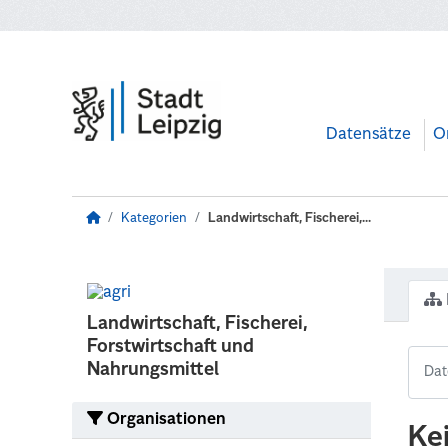
Zum Hauptinhalt wechseln
Datensätze
O
Kategorien
Landwirtschaft, Fischerei,...
Landwirtschaft, Fischerei,
Forstwirtschaft und
Nahrungsmittel
Organisationen
Ke