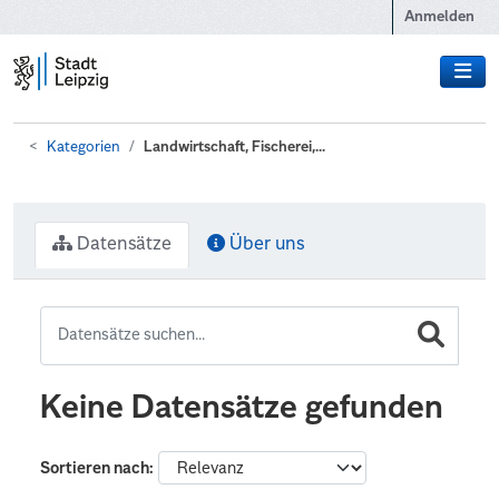
Zum Hauptinhalt wechseln
Anmelden
Kategorien
Landwirtschaft, Fischerei,...
Datensätze
Über uns
Keine Datensätze gefunden
Sortieren nach