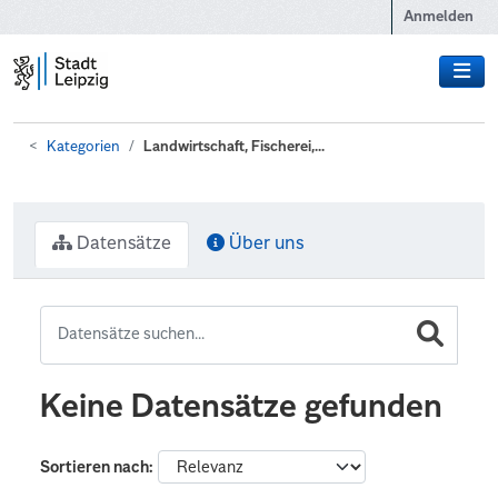
Zum Hauptinhalt wechseln
Anmelden
Kategorien
Landwirtschaft, Fischerei,...
Datensätze
Über uns
Keine Datensätze gefunden
Sortieren nach