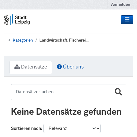
Zum Hauptinhalt wechseln
Anmelden
Kategorien
Landwirtschaft, Fischerei,...
Datensätze
Über uns
Keine Datensätze gefunden
Sortieren nach