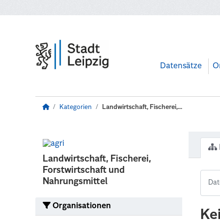
Zum Hauptinhalt wechseln
Datensätze
O
Kategorien
Landwirtschaft, Fischerei,...
Landwirtschaft, Fischerei,
Forstwirtschaft und
Nahrungsmittel
Organisationen
Ke