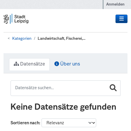
Zum Hauptinhalt wechseln
Anmelden
Kategorien
Landwirtschaft, Fischerei,...
Datensätze
Über uns
Keine Datensätze gefunden
Sortieren nach