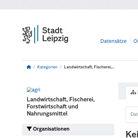
Zum Hauptinhalt wechseln
Datensätze
O
Kategorien
Landwirtschaft, Fischerei,...
Landwirtschaft, Fischerei,
Forstwirtschaft und
Nahrungsmittel
Organisationen
Ke