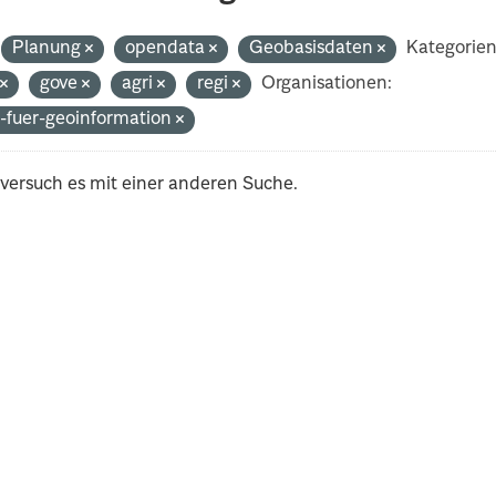
Planung
opendata
Geobasisdaten
Kategorien
t
gove
agri
regi
Organisationen:
-fuer-geoinformation
 versuch es mit einer anderen Suche.