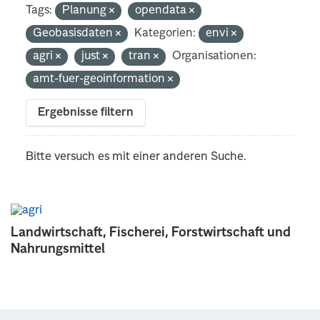
Tags:
Planung
opendata
Geobasisdaten
Kategorien:
envi
agri
just
tran
Organisationen:
amt-fuer-geoinformation
Ergebnisse filtern
Bitte versuch es mit einer anderen Suche.
Landwirtschaft, Fischerei, Forstwirtschaft und
Nahrungsmittel