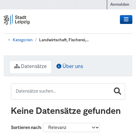
Zum Hauptinhalt wechseln
Anmelden
Kategorien
Landwirtschaft, Fischerei,...
Datensätze
Über uns
Keine Datensätze gefunden
Sortieren nach