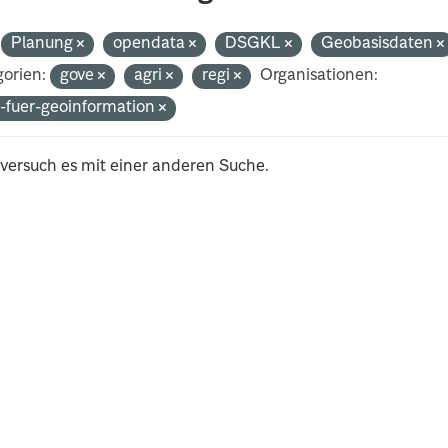
Planung
opendata
DSGKL
Geobasisdaten
orien:
gove
agri
regi
Organisationen:
-fuer-geoinformation
 versuch es mit einer anderen Suche.