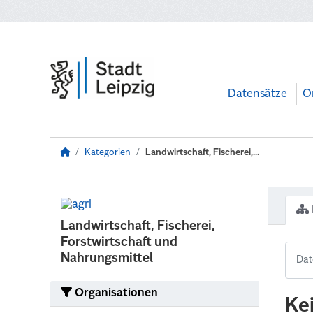
Zum Hauptinhalt wechseln
Datensätze
O
Kategorien
Landwirtschaft, Fischerei,...
Landwirtschaft, Fischerei,
Forstwirtschaft und
Nahrungsmittel
Organisationen
Ke