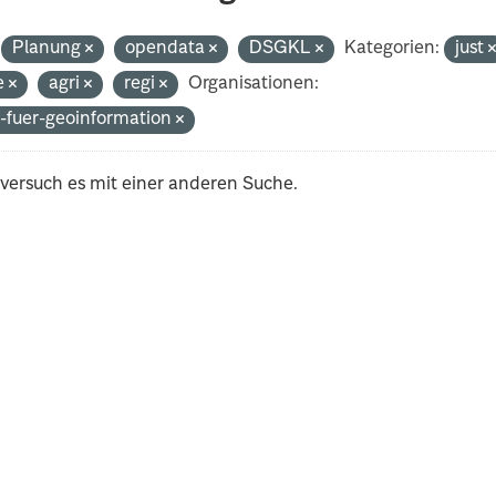
Planung
opendata
DSGKL
Kategorien:
just
e
agri
regi
Organisationen:
-fuer-geoinformation
 versuch es mit einer anderen Suche.