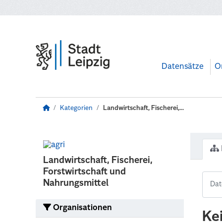
Zum Hauptinhalt wechseln
Datensätze
O
Kategorien
Landwirtschaft, Fischerei,...
Landwirtschaft, Fischerei,
Forstwirtschaft und
Nahrungsmittel
Organisationen
Ke