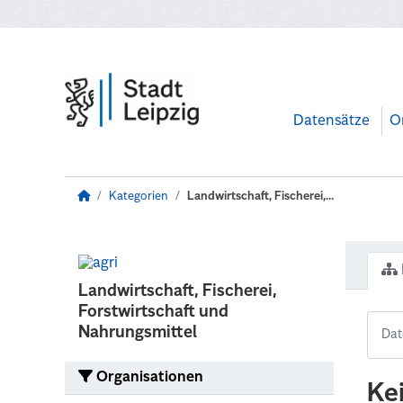
Zum Hauptinhalt wechseln
Datensätze
O
Kategorien
Landwirtschaft, Fischerei,...
Landwirtschaft, Fischerei,
Forstwirtschaft und
Nahrungsmittel
Organisationen
Ke