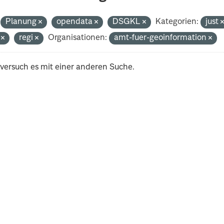
Planung
opendata
DSGKL
Kategorien:
just
i
regi
Organisationen:
amt-fuer-geoinformation
 versuch es mit einer anderen Suche.