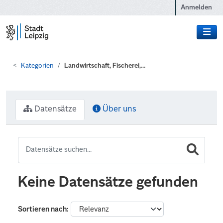
Zum Hauptinhalt wechseln
Anmelden
Kategorien
Landwirtschaft, Fischerei,...
Datensätze
Über uns
Keine Datensätze gefunden
Sortieren nach