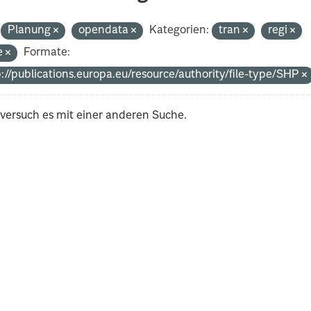
Planung
opendata
Kategorien:
tran
regi
e
Formate:
p://publications.europa.eu/resource/authority/file-type/SHP
 versuch es mit einer anderen Suche.