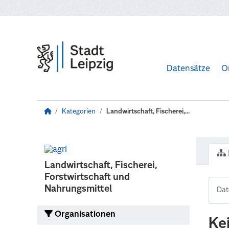
Zum Hauptinhalt wechseln
Datensätze
O
Kategorien
Landwirtschaft, Fischerei,...
Landwirtschaft, Fischerei,
Forstwirtschaft und
Nahrungsmittel
Organisationen
Ke